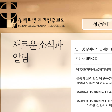
연도및 장례미사 안내(10
작성자:
SRKCC
박흥철(파비아노)형제님께서
은총의 샘Pr.단장 박 종화
희망의 모후Pr. 박 아나타
장례미사: 10월5일(금) 7:
장지예절: 10월6일(토) Holy
라파엘 성당에서 버스가 