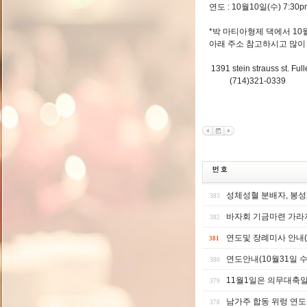
연도 : 10월10일(수) 7:
*박 마티아형제 댁에서 1
아래 주소 참고하시고 많이
1391 stein strauss st.
(714)321-0339
성체성혈 분배자, 봉성
383
바자회 기금마련 가라
382
연도및 장례미사 안내(
381
연도안내(10월31일 
380
11월1일은 의무대축
379
남가주 합동 위렁 연도
378