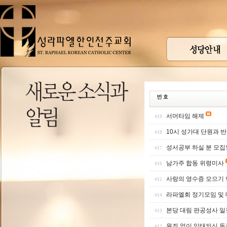
서머타임 해제
419
10시 성가대 단원과 
418
성서공부 하실 분 모
417
남가주 합동 위령미사
416
사랑의 영수증 모으기
415
라파엘회 정기모임 및
414
본당 대림 판공성사 일
413
원죄 없이 잉태되신 동
412