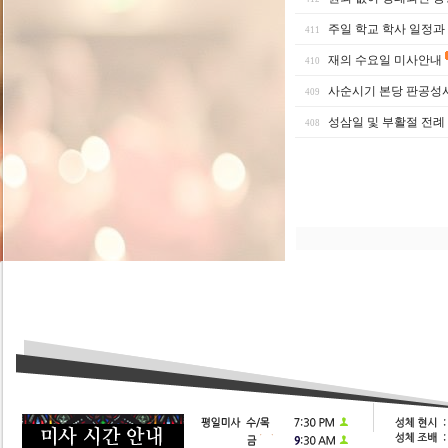
주일 학교 학사 일정과
411
재의 수요일 미사안내
410
사순시기 본당 판공성
409
성삼일 및 부활절 전례
408