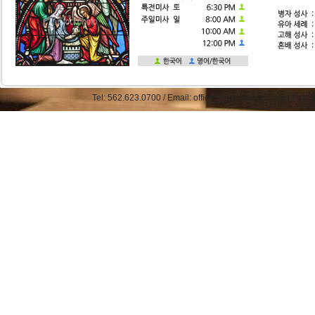
Tel: 562.623.0700 / Email: office@straphaelkcc.org / Fax