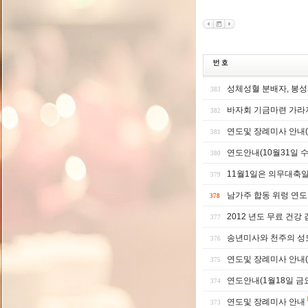
성체성혈 분배자, 봉성
383
바자회 기금마련 가라
382
연도및 장례미사 안내(
381
연도안내(10월31일 
380
11월1일은 의무대축
379
남가주 합동 위렁 연도
378
2012 년도 무료 건강
377
송년미사와 천주의 성
376
연도및 장례미사 안내(
375
연도안내(1월18일 금
374
연도및 장례미사 안내
373