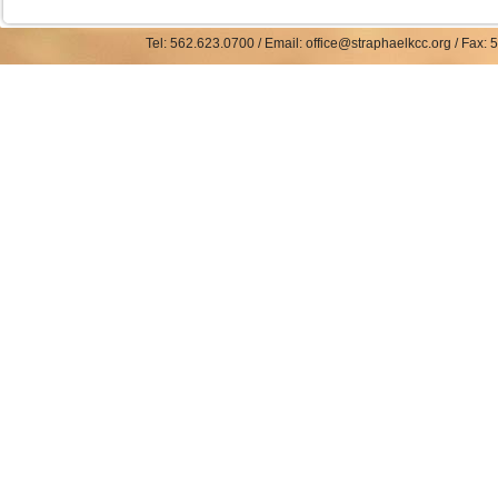
Tel: 562.623.0700 / Email: office@straphaelkcc.org / Fax