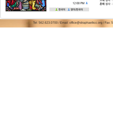
Tel: 562.623.0700 / Email: office@straphaelkcc.org / Fax