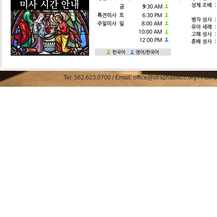
Tel: 562.623.0700 / Email: office@straphaelkcc.org / Fax