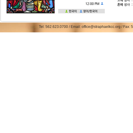
Tel: 562.623.0700 / Email: office@straphaelkcc.org / Fax