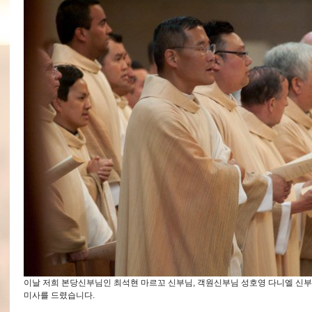
이날 저희 본당신부님인 최석현 마르꼬 신부님, 객원신부님 성호영 다니엘 신부
미사를 드렸습니다.