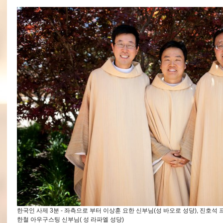
한국인 사제 3분 - 좌측으로 부터 이상훈 요한 신부님(성 바오로 성당), 진호석
한철 아우구스팅 신부님( 성 라파엘 성당)