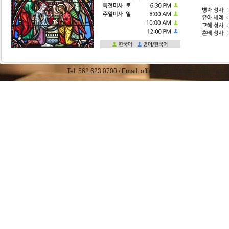
Tel: 562.623.0700 / Email: office@straphaelkcc.org / Fax