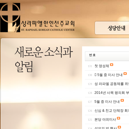
첫 영성체
131
 5월 중 미사 안내
130
성 라파엘 공동체를 위
129
2014년 사목 평의회 
128
5월 중 미사 안내
127
신심 & 친교 단체장 회
126
본당 야외미사
125
성모의 밤 행사
124