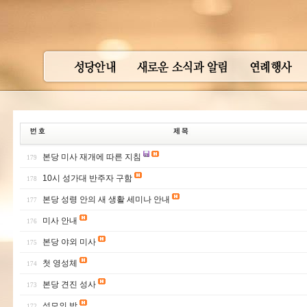
본당 미사 재개에 따른 지침
179
10시 성가대 반주자 구함
178
본당 성령 안의 새 생활 세미나 안내
177
미사 안내
176
본당 야외 미사
175
첫 영성체
174
본당 견진 성사
173
성모의 밤
172