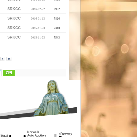
SRKCC
2016-02-22
6952
SRKCC
2016-01-13
7826
SRKCC
2015-11-23
7310
SRKCC
2015-11-23
7543