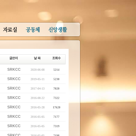
SRKCC
2020-06-08
5214
SRKCC
2019-05-11
5230
SRKCC
2017-04-13
7020
SRKCC
2016-08-22
7322
SRKCC
2016-05-28
17620
SRKCC
2016-05-05
7177
SRKCC
2016-05-05
7319
SRKCC
2016-05-05
7198