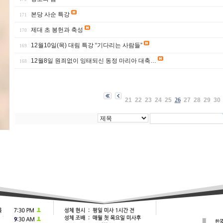
본당 사순 특강
171
제대 초 봉헌과 축성
170
12월10일(목) 대림 특강 “기다리는 사람들”
169
12월8일 원죄없이 잉태되신 동정 마리아 대축…
168
21
22
23
24
25
26
27
28
29
30