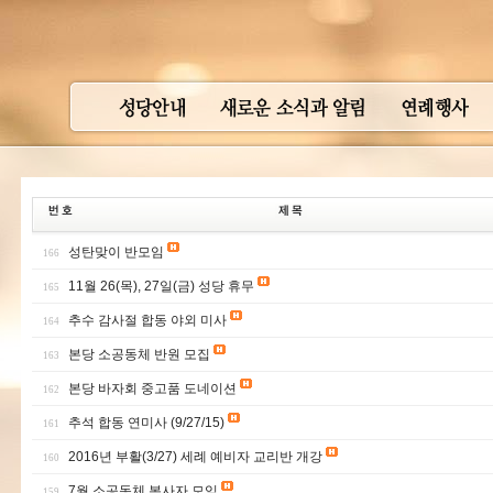
성탄맞이 반모임
166
11월 26(목), 27일(금) 성당 휴무
165
추수 감사절 합동 야외 미사
164
본당 소공동체 반원 모집
163
본당 바자회 중고품 도네이션
162
추석 합동 연미사 (9/27/15)
161
2016년 부활(3/27) 세례 예비자 교리반 개강
160
7월 소공동체 봉사자 모임
159