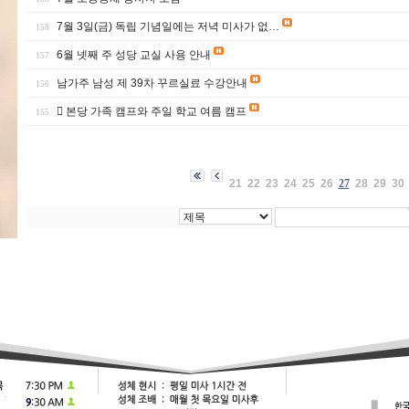
7월 3일(금) 독립 기념일에는 저녁 미사가 없…
158
6월 넷째 주 성당 교실 사용 안내
157
남가주 남성 제 39차 꾸르실료 수강안내
156
 본당 가족 캠프와 주일 학교 여름 캠프
155
21
22
23
24
25
26
27
28
29
30