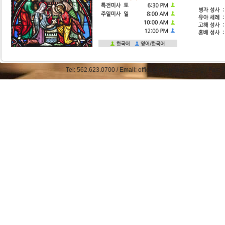
Tel: 562.623.0700 / Email: office@straphaelkcc.org / Fax