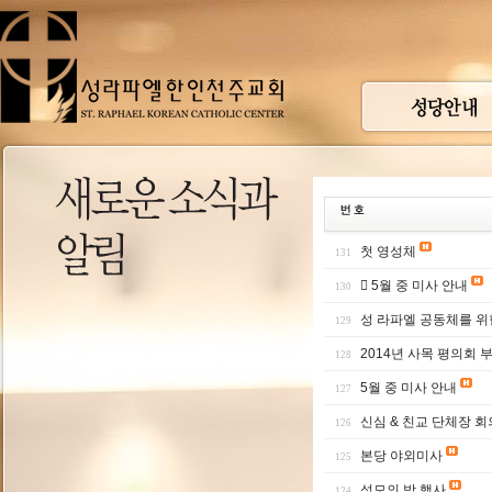
첫 영성체
131
 5월 중 미사 안내
130
성 라파엘 공동체를 위
129
2014년 사목 평의회 
128
5월 중 미사 안내
127
신심 & 친교 단체장 회
126
본당 야외미사
125
성모의 밤 행사
124