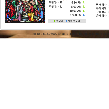
Tel: 562.623.0700 / Email: office@straphaelkcc.org / Fax