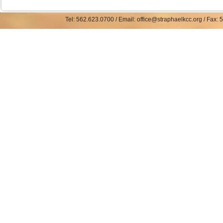
Tel: 562.623.0700 / Email: office@straphaelkcc.org / Fax