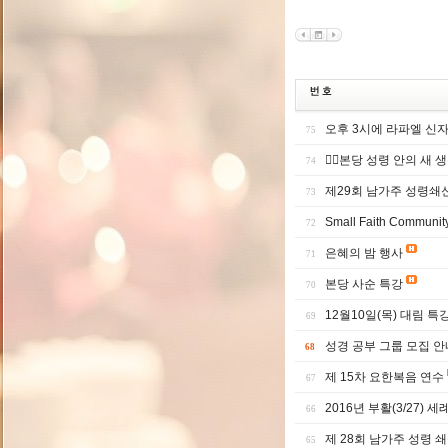
오후 3시에 라파엘 신
75
본당 성령 안의 새 
74
제29회 남가주 성령쇄
73
Small Faith Communi
72
은혜의 밤 행사
71
본당 사순 특강
70
12월10일(목) 대림 특
69
성경 공부 그룹 모집 안
68
제 15차 요한복음 연수
67
2016년 부활(3/27)
66
제 28회 남가주 성령 
65