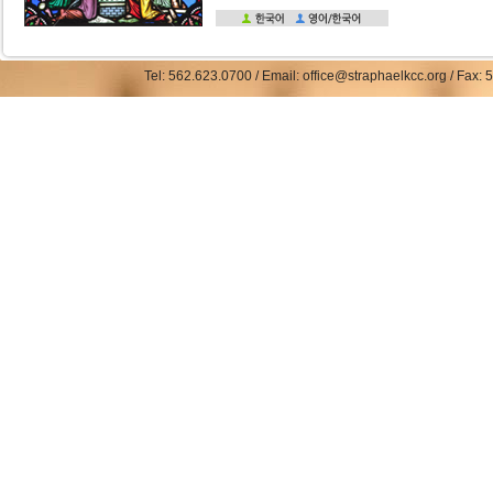
Tel: 562.623.0700 / Email: office@straphaelkcc.org / Fax