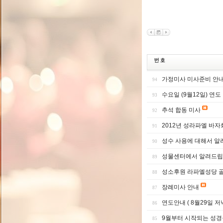
가정미사 미사준비 안
94
수요일 (9월12일) 연도
93
추석 합동 미사
92
2012년 성라파엘 바자
91
성수 사용에 대해서 알
90
성물센터에서 알려드립
89
성소후원 라파엘성당 
88
장례미사 안내
87
연도안내 ( 8월29일 저
86
9월부터 시작되는 성경
85