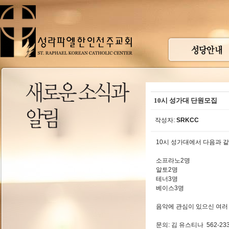
10시 성가대 단원모집
작성자:
SRKCC
10시 성가대에서 다음과 
소프라노2명
알토2명
테너3명
베이스3명
음악에 관심이 있으신 여러
문의: 김 유스티나 562-233