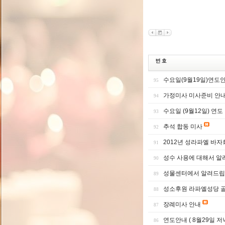
수요일(9월19일)연도
95
가정미사 미사준비 안
94
수요일 (9월12일) 연도
93
추석 합동 미사
92
2012년 성라파엘 바자
91
성수 사용에 대해서 알
90
성물센터에서 알려드립
89
성소후원 라파엘성당 
88
장례미사 안내
87
연도안내 ( 8월29일 저
86