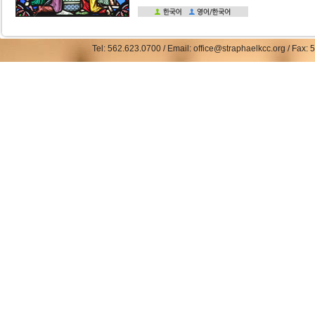
Tel: 562.623.0700 / Email: office@straphaelkcc.org / Fax