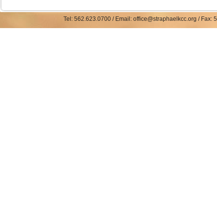
Tel: 562.623.0700 / Email: office@straphaelkcc.org / Fax