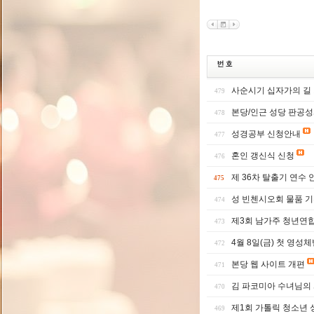
사순시기 십자가의 길
479
본당/인근 성당 판공성
478
성경공부 신청안내
477
혼인 갱신식 신청
476
제 36차 탈출기 연수 
475
성 빈첸시오회 물품 기
474
제3회 남가주 청년연
473
4월 8일(금) 첫 영성
472
본당 웹 사이트 개편
471
김 파코미아 수녀님의
470
제1회 가톨릭 청소년 
469