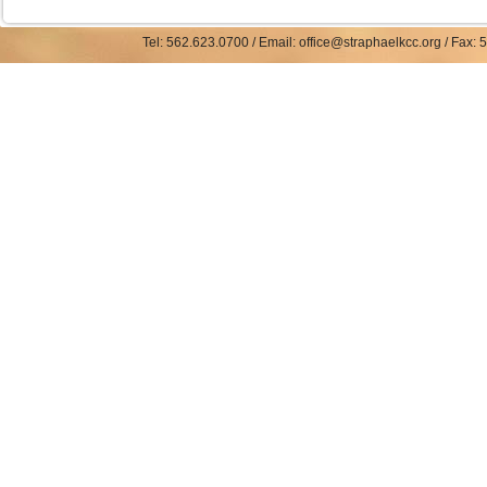
Tel: 562.623.0700 / Email: office@straphaelkcc.org / Fax