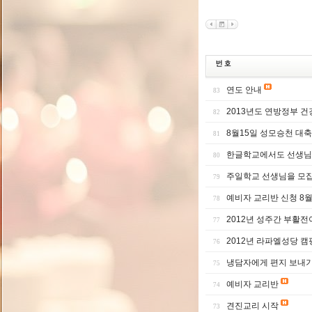
연도 안내
83
2013년도 연방정부 
82
8월15일 성모승천 대
81
한글학교에서도 선생님
80
주일학교 선생님을 모
79
예비자 교리반 신청 8
78
2012년 성주간 부활
77
2012년 라파엘성당 캠
76
냉담자에게 편지 보내
75
예비자 교리반
74
견진교리 시작
73