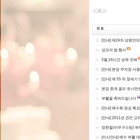
[안내] 제24차 성령안
23
성모의 밤 행사
22
5월 24시간 성체 조배
21
[안내] 본당 주차장 사용
20
[안내] 제 55 차 창세기
19
본당 춘계 골프 토너먼
18
부활을 축하드립니다
17
[안내] 예수회 영성 특강
16
[안내] 2011년 견진 
15
장한철(아우구스팅) 부
14
[미사안내] 예수 부활 
13