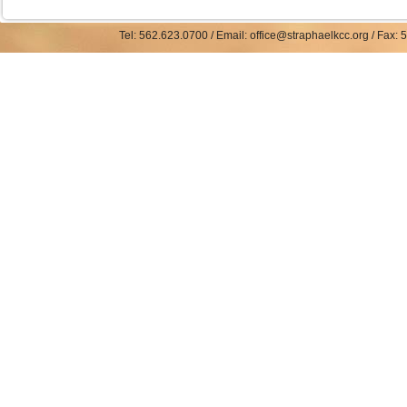
Tel: 562.623.0700 / Email: office@straphaelkcc.org / Fax