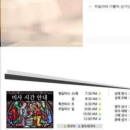
유빌라테 가톨릭 성가
36