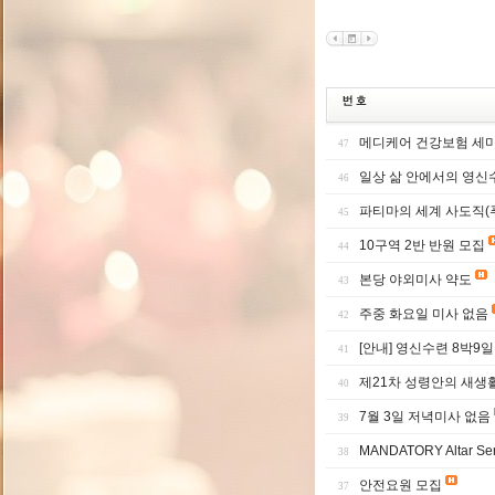
메디케어 건강보험 세미나
47
일상 삶 안에서의 영신수
46
파티마의 세계 사도직(
45
10구역 2반 반원 모집
44
본당 야외미사 약도
43
주중 화요일 미사 없음
42
[안내] 영신수련 8박9
41
제21차 성령안의 새생
40
7월 3일 저녁미사 없음
39
MANDATORY Altar Ser
38
안전요원 모집
37