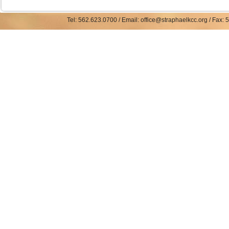
Tel: 562.623.0700 / Email: office@straphaelkcc.org / Fax