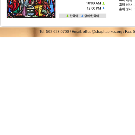
Tel: 562.623.0700 / Email: office@straphaelkcc.org / Fax