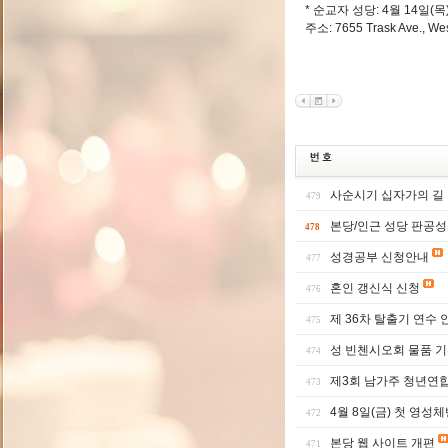
* 순교자 성당: 4월 14일(목
주소: 7655 Trask Ave., Wes
사순시기 십자가의 길
479
본당/인근 성당 판공성
478
성경공부 신청안내
477
혼인 갱신식 신청
476
제 36차 탈출기 연수 
475
성 빈첸시오회 물품 기
474
제3회 남가주 청년연
473
4월 8일(금) 첫 영성
472
본당 웹 사이트 개편
471