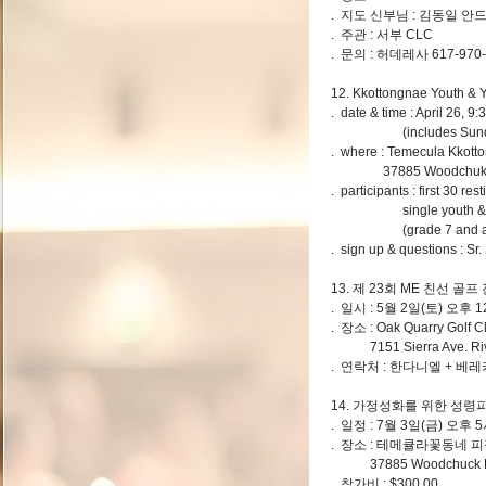
. 지도 신부님 : 김동일 안
. 주관 : 서부 CLC
. 문의 : 허데레사 617-97
12. Kkottongnae Youth & Y
. date & time : April 26, 
(includes Sunda
. where : Temecula Kkott
37885 Woodchuk Rd.
. participants : first 30 rest
single youth & yo
(grade 7 and ad
. sign up & questions : S
13. 제 23회 ME 친선 골프
. 일시 : 5월 2일(토) 오후 12
. 장소 : Oak Quarry Golf C
7151 Sierra Ave. Rive
. 연락처 : 한다니엘 + 베레카
14. 가정성화를 위한 성령
. 일정 : 7월 3일(금) 오후 
. 장소 : 테메큘라꽃동네 
37885 Woodchuck Rd
. 참가비 : $300.00