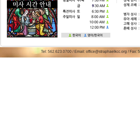
Tel: 562.623.0700 / Email: office@straphaelkcc.org / Fax