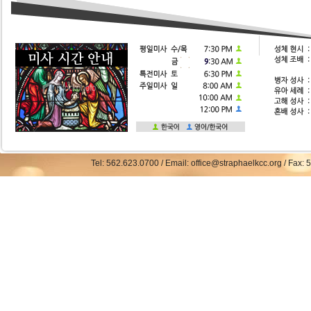
Tel: 562.623.0700 / Email: office@straphaelkcc.org / Fax