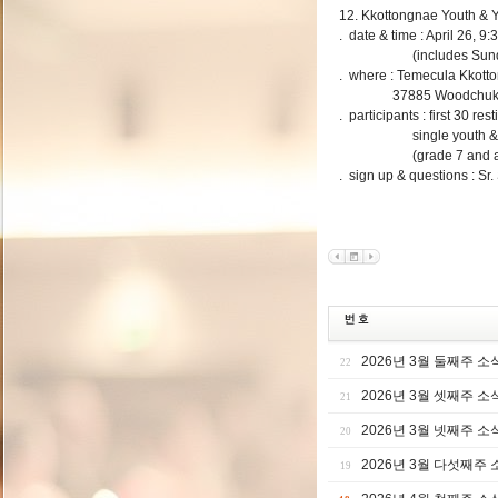
12. Kkottongnae Youth & Y
. date & time : April 26, 
(includes Sunda
. where : Temecula Kkott
37885 Woodchuk Rd.
. participants : first 30 rest
single youth & yo
(grade 7 and ad
. sign up & questions : S
2026년 3월 둘째주 소
22
2026년 3월 셋째주 소
21
2026년 3월 넷째주 소
20
2026년 3월 다섯째주 
19