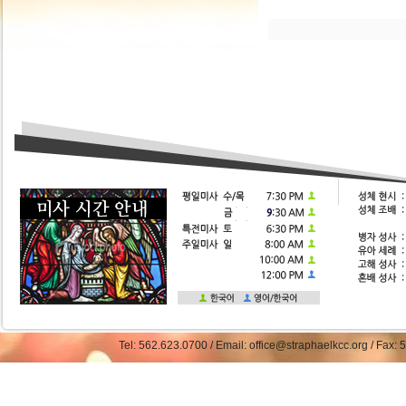
Tel: 562.623.0700 / Email: office@straphaelkcc.org / Fax