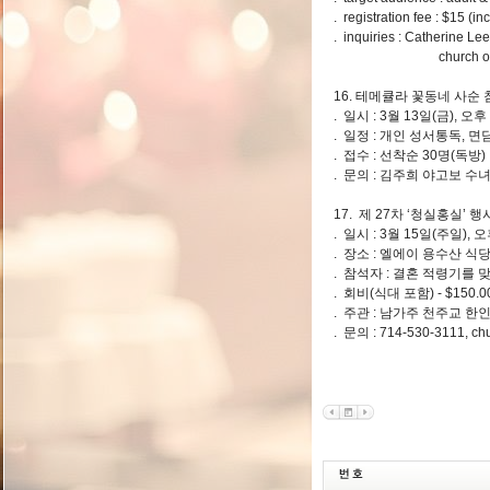
. registration fee : $15 (i
. inquiries : Catherine L
church office 8
16. 테메큘라 꽃동네 사순
. 일시 : 3월 13일(금), 오
. 일정 : 개인 성서통독, 
. 접수 : 선착순 30명(독방) 
. 문의 : 김주희 야고보 수녀님
17. 제 27차 ‘청실홍실’ 
. 일시 : 3월 15일(주일),
. 장소 : 엘에이 용수산 식
. 참석자 : 결혼 적령기를 
. 회비(식대 포함) - $150.00
. 주관 : 남가주 천주교 
. 문의 : 714-530-3111,
ch