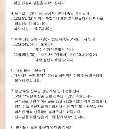
. 많은 관심과 성원을 부탁드립니다.
4. 원죄없이 잉태되신 동정 마리아 대축일 미사 안내
. 12월 8일(월)은 의무 축일이니 모든 교우분들께서는 미사를
참석하시기 바랍니다.
. 미사 시간 : 오후 7시 30분
5. 예수 성탄 전야(24일)와 성탄 대축일(25일) 미사 안내
. 12월 24일(수) : 오후 8시
예수 성탄 대축일 밤 미사
. 12월 25일(목) : 오전 8시 (한국어), 오전 10시(이중어)
예수 성탄 대축일 낮 미사
6. 대림 불우 이웃돕기
. 대림시기 동안 모아진 정성을 성탄까지 성당 뒤쪽 모금함에
봉헌해 주십시요.
7. 본당 주임 신부님 영명 축일 영적 선물 안내
. 12월 27일은 이상훈 요한 신부님의 영명 축일입니다.
신부님을 위한 영적선물을 12월 21일(주일)까지 받고 있으니,
영적 선물 봉헌지를 작성하셔서 성당 뒤편 또는 사무실 앞에
비치된 영적 선물함에 넣어주시기 바랍니다.
신부님을 위한 많은 기도와 참여 부탁드립니다.
8. 천사들의 모후 제29차 연차 총 친목회