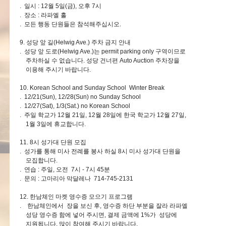
. 일시 : 12월 5일(금), 오후 7시
. 장소 : 라파엘 홀
. 모든 행동 단원들은 참석해주십시오.
9. 성당 앞 길(Helwig Ave.) 주차 금지 안내
. 성당 앞 도로(Helwig Ave.)는 permit parking only 구역이므로
주차하실 수 없습니다. 성당 건너편 Auto Auction 주차장을
이용해 주시기 바랍니다.
10. Korean School and Sunday School Winter Break
. 12/21(Sun), 12/28(Sun) no Sunday School
. 12/27(Sat), 1/3(Sat.) no Korean School
. 주일 학교가 12월 21일, 12월 28일에 한국 학교가 12월 27일,
1월 3일에 휴교합니다.
11. 8시 성가대 단원 모집
. 성가를 통해 미사 전례를 봉사 하실 8시 미사 성가대 단원을
모집합니다.
. 연습 : 주일, 오전 7시 - 7시 45분
. 문의 : 고마리아 막달레나 714-745-2131
12. 한남체인 마켓 영수증 모으기 프로그램
. 한남체인에서 장을 보신 후, 영수증 하단 부분을 잘라 라파엘
성당 영수증 함에 넣어 주시면, 결제 금액에 1%가 성당에
지원됩니다. 많이 참여해 주시기 바랍니다.