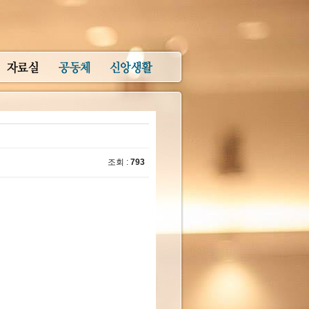
조회 :
793