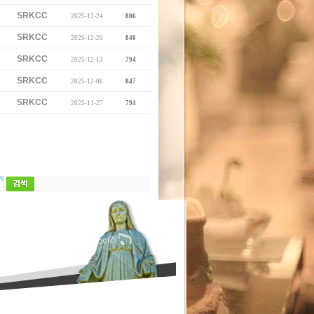
SRKCC
2025-12-24
806
SRKCC
2025-12-20
840
SRKCC
2025-12-13
794
SRKCC
2025-12-06
847
SRKCC
2025-11-27
794