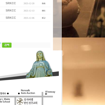
SRKCC
2025-12-20
846
SRKCC
2025-12-13
801
SRKCC
2025-12-06
852