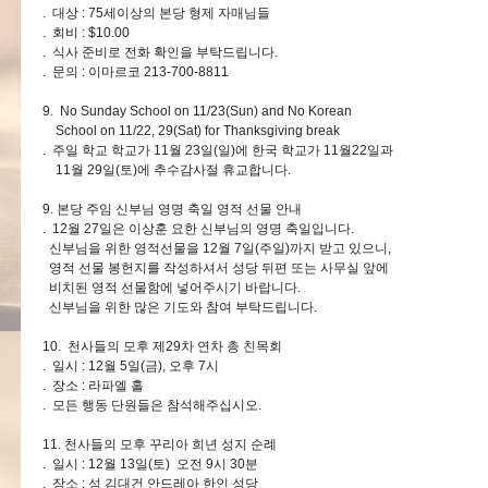
. 대상 : 75세이상의 본당 형제 자매님들
. 회비 : $10.00
. 식사 준비로 전화 확인을 부탁드립니다.
. 문의 : 이마르코 213-700-8811
9. No Sunday School on 11/23(Sun) and No Korean
School on 11/22, 29(Sat) for Thanksgiving break
. 주일 학교 학교가 11월 23일(일)에 한국 학교가 11월22일과
11월 29일(토)에 추수감사절 휴교합니다.
9. 본당 주임 신부님 영명 축일 영적 선물 안내
. 12월 27일은 이상훈 요한 신부님의 영명 축일입니다.
신부님을 위한 영적선물을 12월 7일(주일)까지 받고 있으니,
영적 선물 봉헌지를 작성하셔서 성당 뒤편 또는 사무실 앞에
비치된 영적 선물함에 넣어주시기 바랍니다.
신부님을 위한 많은 기도와 참여 부탁드립니다.
10. 천사들의 모후 제29차 연차 총 친목회
. 일시 : 12월 5일(금), 오후 7시
. 장소 : 라파엘 홀
. 모든 행동 단원들은 참석해주십시오.
11. 천사들의 모후 꾸리아 희년 성지 순례
. 일시 : 12월 13일(토) 오전 9시 30분
. 장소 : 성 김대건 안드레아 한인 성당