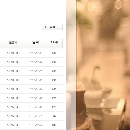
SRKCC
2026-02-21
644
SRKCC
2026-02-14
634
SRKCC
2026-02-07
646
SRKCC
2026-01-29
659
SRKCC
2026-01-24
643
SRKCC
2026-01-16
670
SRKCC
2026-01-10
678
SRKCC
2026-01-01
707
SRKCC
2025-12-24
809