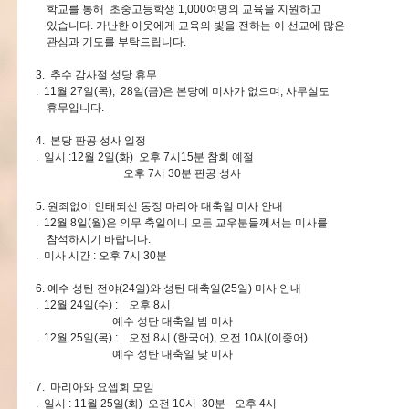
학교를 통해 초중고등학생 1,000여명의 교육을 지원하고
있습니다. 가난한 이웃에게 교육의 빛을 전하는 이 선교에 많은
관심과 기도를 부탁드립니다.
3. 추수 감사절 성당 휴무
. 11월 27일(목), 28일(금)은 본당에 미사가 없으며, 사무실도
휴무입니다.
4. 본당 판공 성사 일정
. 일시 :12월 2일(화) 오후 7시15분 참회 예절
오후 7시 30분 판공 성사
5. 원죄없이 인태되신 동정 마리아 대축일 미사 안내
. 12월 8일(월)은 의무 축일이니 모든 교우분들께서는 미사를
참석하시기 바랍니다.
. 미사 시간 : 오후 7시 30분
6. 예수 성탄 전야(24일)와 성탄 대축일(25일) 미사 안내
. 12월 24일(수) : 오후 8시
예수 성탄 대축일 밤 미사
. 12월 25일(목) : 오전 8시 (한국어), 오전 10시(이중어)
예수 성탄 대축일 낮 미사
7. 마리아와 요셉회 모임
. 일시 : 11월 25일(화) 오전 10시 30분 - 오후 4시