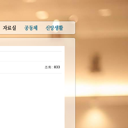
조회 :
833