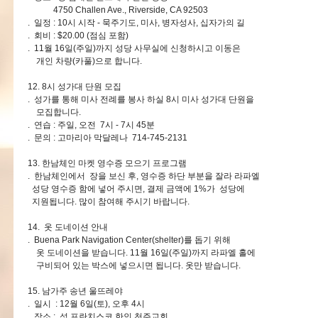
4750 Challen Ave., Riverside, CA 92503
. 일정 : 10시 시작 - 묵주기도, 미사, 병자성사, 십자가의 길
. 회비 : $20.00 (점심 포함)
. 11월 16일(주일)까지 성당 사무실에 신청하시고 이동은
개인 차량(카풀)으로 합니다.
12. 8시 성가대 단원 모집
. 성가를 통해 미사 전례를 봉사 하실 8시 미사 성가대 단원을
모집합니다.
. 연습 : 주일, 오전 7시 - 7시 45분
. 문의 : 고마리아 막달레나 714-745-2131
13. 한남체인 마켓 영수증 모으기 프로그램
. 한남체인에서 장을 보신 후, 영수증 하단 부분을 잘라 라파엘
성당 영수증 함에 넣어 주시면, 결제 금액에 1%가 성당에
지원됩니다. 많이 참여해 주시기 바랍니다.
14. 옷 도네이션 안내
. Buena Park Navigation Center(shelter)를 돕기 위해
옷 도네이션을 받습니다. 11월 16일(주일)까지 라파엘 홀에
구비되어 있는 박스에 넣으시면 됩니다. 옷만 받습니다.
15. 남가주 송년 울뜨레야
. 일시 : 12월 6일(토), 오후 4시
. 장소 : 성 프란치스코 한인 천주교회