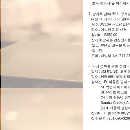
도움 요청서”를 작성하시
7. 남가주 남/여 50차 꾸
. 여성 7/17(목) - 7/20일
남성 8/21(목) - 8/24일
. 장소 : 아씨씨 피정 
. 참가비 : $350.00
. 참가 희망자는 견진성사
없고 3박4일 교육울 받는
합니다.
. 문의 : 배빌라 text 714-2
8. 가정 성화를 위한 성령 
. 일시 : 8월 8일(금), 오후 
. 장소 : 테메큘라 꽃동네
. 강사진 : Fr. 박종윤 필
Sr. 박순자 마지아 (
Br. 유정호 야고보
(예수의 꽃동네 형제회,
Sandra Caskey, Ange
(세계 가톨릭 성령쇄신봉
. 참가비 : 어른 $270.00, y
. 접수 문의 : 951-595-329