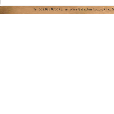
Tel: 562.623.0700 / Email: office@straphaelkcc.org / Fax