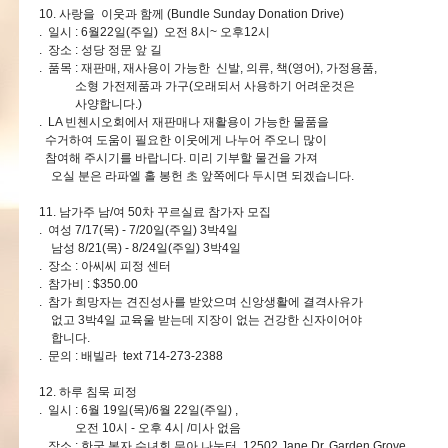
10. 사랑을 이웃과 함께 (Bundle Sunday Donation Drive)
. 일시 : 6월22일(주일) 오전 8시~ 오후12시
. 장소 : 성당 정문 앞 길
. 품목 : 재판매, 재사용이 가능한 신발, 의류, 책(영어), 가정용품,
소형 가전제품과 가구(오래되서 사용하기 어려운것은
사양합니다.)
. LA 빈첸시오회에서 재판매나 재활용이 가능한 물품을
수거하여 도움이 필요한 이웃에게 나누어 주오니 많이
참여해 주시기를 바랍니다. 미리 기부할 물건을 가져
오실 분은 라파엘 홀 봉헌 초 앞쪽에다 두시면 되겠습니다.
11. 남가주 남/여 50차 꾸르실료 참가자 모집
. 여성 7/17(목) - 7/20일(주일) 3박4일
남성 8/21(목) - 8/24일(주일) 3박4일
. 장소 : 아씨씨 피정 센터
. 참가비 : $350.00
. 참가 희망자는 견진성사를 받았으며 신앙생활에 결격사유가
없고 3박4일 교육울 받는데 지장이 없는 건강한 신자이어야
합니다.
. 문의 : 배빌라 text 714-273-2388
12. 하루 침묵 피정
. 일시 : 6월 19일(목)/6월 22일(주일) ,
오전 10시 - 오후 4시 /미사 없음
. 장소 : 한국 복자 수녀회 무아 나눔터 12502 Jane Dr. Garden Grove