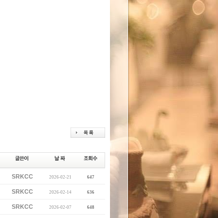
SRKCC
2026-02-21
647
SRKCC
2026-02-14
636
SRKCC
2026-02-07
648