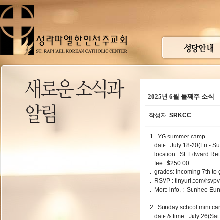
2025년 6월 둘째주 소식
작성자:
SRKCC
1. YG summer camp
. date : July 18-20(Fri.- Su
. location : St. Edward
. fee : $250.00
. grades: incoming 7th to
. RSVP : tinyurl.com/rsvp
. More info. : Sunhee Eu
2. Sunday school mini c
. date & time : July 26(Sat