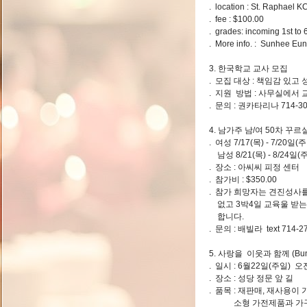
. location : St. Rapha
. fee : $100.00
. grades: incoming 1st to 
. More info. : Sunhee Eu
3. 한국학교 교사 모집
. 모집 대상 : 책임감 있
. 지원 방법 : 사무실에서
. 문의 : 권카타리나 714-3
4. 남가주 남/여 50차 꾸
. 여성 7/17(목) - 7/20일
남성 8/21(목) - 8/24일
. 장소 : 아씨씨 피정 센터
. 참가비 : $350.00
. 참가 희망자는 견진성사
없고 3박4일 교육울 받는
합니다.
. 문의 : 배빌라 text 714-2
5. 사랑을 이웃과 함께 (Bundle
. 일시 : 6월22일(주일) 
. 장소 : 성당 정문 앞 길
. 품목 : 재판매, 재사용이 
소형 가전제품과 가구(