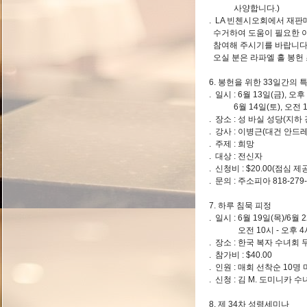
사양합니다.)
. LA 빈첸시오회에서 재
수거하여 도움이 필요한 
참여해 주시기를 바랍니다.
오실 분은 라파엘 홀 봉헌
6. 봉헌을 위한 33일간의 
. 일시 : 6월 13일(금), 오후
6월 14일(토), 오전 10
. 장소 : 성 바실 성당(지하 경당) 
. 강사 : 이병근(대건 안드
. 주제 : 희망
. 대상 : 전신자
. 신청비 : $20.00(점심 제
. 문의 : 주소피아 818-279-
7. 하루 침묵 피정
. 일시 : 6월 19일(목)/6월 
오전 10시 - 오후 4시
. 장소 : 한국 복자 수녀회 무
. 참가비 : $40.00
. 인원 : 매회 선착순 10명
. 신청 : 김 M. 도미니카 수녀
8. 제 34차 성령세미나