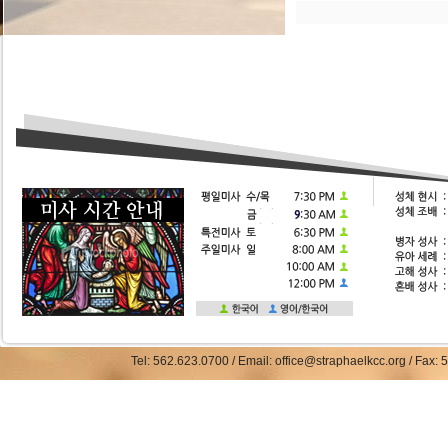
Tel: 562.623.0700 / Email: office@straphaelkcc.org / Fax