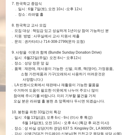
7. 한국학교 종업식
. 일시 : 6월 7일(토), 오전 10시 -오후 12시
. 장소 : 라파엘 홀
8. 한국학교 교사 모집
. 모집 대상 : 책임감 있고 성실하게 1년이상 참여 가능하신 분
. 지원 방법 : 사무실에서 교사 지원서 제출
. 문의 : 권카타리나 714-308-2799(문자 요청)
9. 사랑을 이웃과 함께 (Bundle Sunday Donation Drive)
. 일시 : 6월22일(주일) 오전 8시~ 오후12시
. 장소 : 성당 정문 앞 길
. 품목 : 재판매, 재사용이 가능한 신발, 의류, 책(영어), 가정용품,
소형 가전제품과 가구(오래되서 사용하기 어려운것은
사양합니다.)
. LA 빈첸시오회에서 재판매나 재활용이 가능한 물품을
수거하여 도움이 필요한 이웃에게 나누어 주오니 많이
참여해 주시기를 바랍니다. 미리 기부할 물건을 가져
오실 분은 라파엘 홀 봉헌 초 앞쪽에다 두시면 되겠습니다.
10. 봉헌을 위한 33일간의 특강
. 일시 : 6월 13일(금), 오후 6시 - 9시 (미사 후 특강)
6월 14일(토), 오전 10시 - 오후 4시 (특강 후 파견 미사)
. 장소 : 성 바실 성당(지하 경당) 637 S. Kingsley Dr., LA 90005
. 강사 : 이병근(대건 안드레아) 신부님(현 인천교구 원당동 성당 사목)