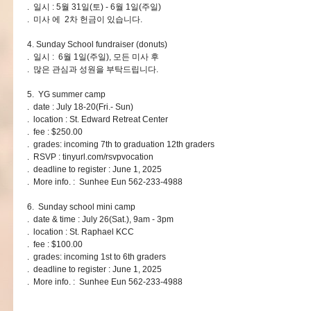
. 일시 : 5월 31일(토) - 6월 1일(주일)
. 미사 에 2차 헌금이 있습니다.
4. Sunday School fundraiser (donuts)
. 일시 : 6월 1일(주일), 모든 미사 후
. 많은 관심과 성원을 부탁드립니다.
5. YG summer camp
. date : July 18-20(Fri.- Sun)
. location : St. Edward Retreat Center
. fee : $250.00
. grades: incoming 7th to graduation 12th graders
. RSVP : tinyurl.com/rsvpvocation
. deadline to register : June 1, 2025
. More info. : Sunhee Eun 562-233-4988
6. Sunday school mini camp
. date & time : July 26(Sat.), 9am - 3pm
. location : St. Raphael KCC
. fee : $100.00
. grades: incoming 1st to 6th graders
. deadline to register : June 1, 2025
. More info. : Sunhee Eun 562-233-4988