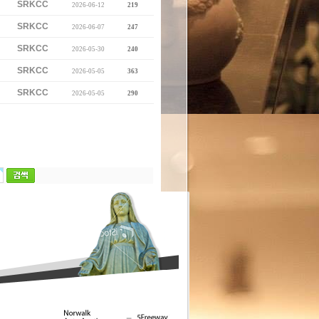
SRKCC
2026-06-12
219
SRKCC
2026-06-07
247
SRKCC
2026-05-30
240
SRKCC
2026-05-05
363
SRKCC
2026-05-05
290