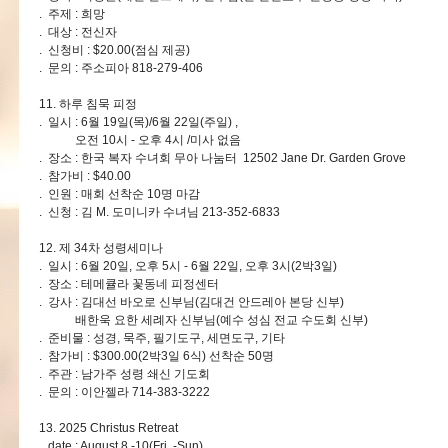
. 주제 : 희망
. 대상 : 전신자
. 신청비 : $20.00(점심 제공)
. 문의 : 주소피아 818-279-406
11. 하루 침묵 피정
. 일시 : 6월 19일(목)/6월 22일(주일) ,
오전 10시 - 오후 4시 /미사 없음
. 장소 : 한국 복자 수녀회 무아 나눔터 12502 Jane Dr. Garden Grove
. 참가비 : $40.00
. 인원 : 매회 선착순 10명 마감
. 신청 : 김 M. 도미니카 수녀님 213-352-6833
12. 제 34차 성령세미나
. 일시 : 6월 20일, 오후 5시 - 6월 22일, 오후 3시(2박3일)
. 장소 : 테메큘라 꽃동네 피정센터
. 강사 : 김대선 바오로 신부님(김대건 안드레아 본당 신부)
배한욱 요한 세례자 신부님(예수 성심 전교 수도회 신부)
. 준비물 : 성경, 묵주, 필기도구, 세면도구, 기타
. 참가비 : $300.00(2박3일 6식) 선착순 50명
. 주관 : 남가주 성령 쇄신 기도회
. 문의 : 이안젤라 714-383-3222
13. 2025 Christus Retreat
. date : August 8 -10(Fri. -Sun)