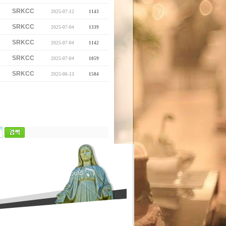
SRKCC
2025-07-12
1143
SRKCC
2025-07-04
1339
SRKCC
2025-07-04
1142
SRKCC
2025-07-04
1059
SRKCC
2025-06-13
1504