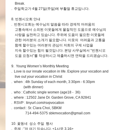
Break.
. 주일학교가 4월 27일(주일)에 부활절 휴교입니다.
8. 빈첸시오회 안내
. 빈첸시오회는 예수님의 말씀을 따라 경제적 어려움의
고통속에서 소외된 이웃들에게 물질적인 도움으로 예수님의
사랑을 실천하고 있습니다. 주위에 도움이 필요한 이웃들에
관한 여러분의 소개가 필요합니다. 이웃의 어려움과 고통을
함께 할수있는 여러분의 관심이 저희의 구제 사업을
지속 할수있는 힘이 될것입니다. 본당 사무실에서 “빈첸시오
도움 요청서”를 작성하시고 제출하시면 연락을 드리겠습니다.
9. Young Women’s Monthly Meeting
. Love is our innate vocation in life. Explore your vocation and
live out your vocation in Christ
. when : 4th Sunday of each month, 3:30pm - 6:30pm
(with dinner)
. who : Catholic single women (age18 - 36)
. where : 12502 Jane Dr. Garden Grove, CA 92841
. RSVP : tinyurl.com/rsvpvocation
. contact : Sr. Clara Choi, SBKM
714-494-5375
sbkmvocation@gmail.com
10. 꽃동네 성소 주일 행사
. 주제 : “저 여기 있습니다. <1사무 3,16>