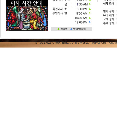
Tel: 562.623.0700 / Email: office@straphaelkcc.org / Fax