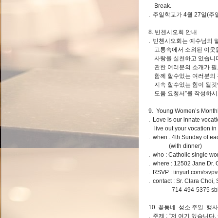
Break.
. 주일학교가 4월 27일(
8. 빈첸시오회 안내
. 빈첸시오회는 예수님의 
고통속에서 소외된 이웃들
사랑을 실천하고 있습니다
관한 여러분의 소개가 필
함께 할수있는 여러분의 
지속 할수있는 힘이 될것입
도움 요청서”를 작성하시
9. Young Women’s Monthl
. Love is our innate vocati
live out your vocation in 
. when : 4th Sunday of e
(with dinner)
. who : Catholic single w
. where : 12502 Jane Dr.
. RSVP : tinyurl.com/rsvp
. contact : Sr. Clara Choi
714-494-5375
sb
10. 꽃동네 성소 주일 행사
. 주제 : “저 여기 있습니다. 