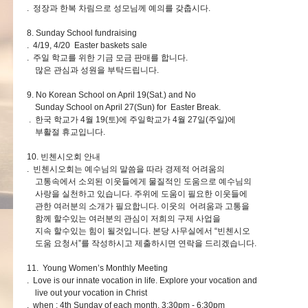
. 정장과 한복 차림으로 성모님께 예의를 갖춥시다.
8. Sunday School fundraising
. 4/19, 4/20 Easter baskets sale
. 주일 학교를 위한 기금 모금 판매를 합니다.
많은 관심과 성원을 부탁드립니다.
9. No Korean School on April 19(Sat.) and No
Sunday School on April 27(Sun) for Easter Break.
. 한국 학교가 4월 19(토)에 주일학교가 4월 27일(주일)에
부활절 휴교입니다.
10. 빈첸시오회 안내
. 빈첸시오회는 예수님의 말씀을 따라 경제적 어려움의
고통속에서 소외된 이웃들에게 물질적인 도움으로 예수님의
사랑을 실천하고 있습니다. 주위에 도움이 필요한 이웃들에
관한 여러분의 소개가 필요합니다. 이웃의 어려움과 고통을
함께 할수있는 여러분의 관심이 저희의 구제 사업을
지속 할수있는 힘이 될것입니다. 본당 사무실에서 “빈첸시오
도움 요청서”를 작성하시고 제출하시면 연락을 드리겠습니다.
11. Young Women’s Monthly Meeting
. Love is our innate vocation in life. Explore your vocation and
live out your vocation in Christ
. when : 4th Sunday of each month, 3:30pm - 6:30pm