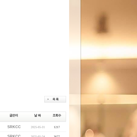
SRKCC
2025-05-31
1217
SRKCC
2025-05-24
3677