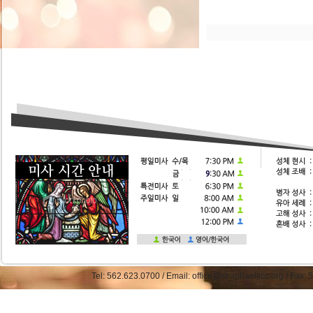
Tel: 562.623.0700 / Email: office@straphaelkcc.org / Fax