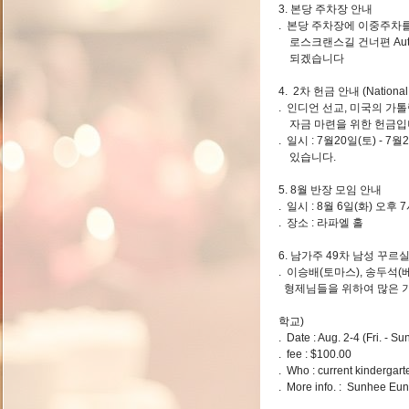
3. 본당 주차장 안내
. 본당 주차장에 이중주차를
로스크랜스길 건너편 Auto 
되겠습니다
4. 2차 헌금 안내 (National 
. 인디언 선교, 미국의 가
자금 마련을 위한 헌금입
. 일시 : 7월20일(토) - 
있습니다.
5. 8월 반장 모임 안내
. 일시 : 8월 6일(화) 오
. 장소 : 라파엘 홀
6. 남가주 49차 남성 꾸르
. 이승배(토마스), 송두석(
형제님들을 위하여 많은 
6. S7. S
학교)
. Date : Aug. 2-4 (Fri. - S
. fee : $100.00
. Who : current kindergart
. More info. : Sunhee Eu