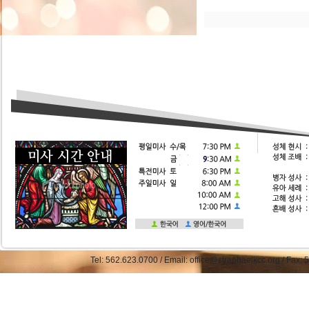
Tel: 562.623.0700 / Email: office@straphaelkcc.org / Fax