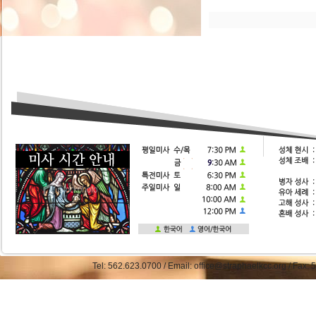
Tel: 562.623.0700 / Email: office@straphaelkcc.org / Fax