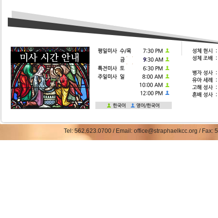
Tel: 562.623.0700 / Email: office@straphaelkcc.org / Fax