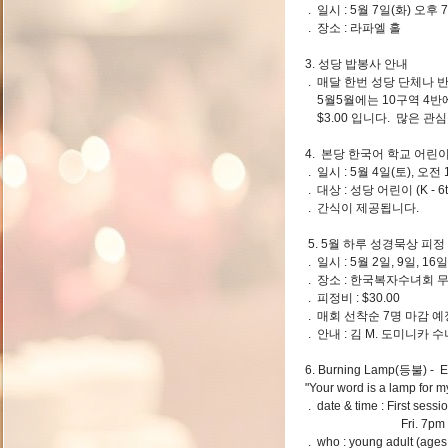
. 일시 : 5월 7일(화) 
. 장소 : 라파엘 홀
3. 성당 밥봉사 안내
. 매달 한번 성당 단체나 
5월5월에는 10구역 4반
$3.00 입니다. 많은 
4. 본당 한국어 학교 어린
. 일시 : 5월 4일(토), 오전
. 대상 : 성당 어린이 (K - 
. 간식이 제공됩니다.
5. 5월 하루 성경묵상 피정
. 일시 : 5월 2일, 9일, 1
. 장소 : 한국복자수녀회
. 피정비 : $30.00
. 매회 선착순 7명 마감 예
. 안내 : 김 M. 도미니카 수녀
6. Burning Lamp(등불) - En
"Your word is a lamp for my
. date & time : First sess
Fri. 7pm - 8:30pm
. who : young adult (ages 