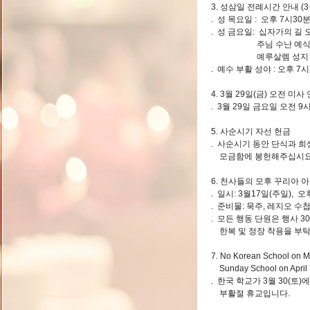
3. 성삼일 전례시간 안내 (3월
. 성 목요일 : 오후 7시30
. 성 금요일: 십자가의 길 오
주님 수난 예식 오후
예루살렘 성지 복
. 예수 부활 성야 : 오후 7
4. 3월 29일(금) 오전 미사
. 3월 29일 금요일 오전 9
5. 사순시기 자선 헌금
. 사순시기 동안 단식과 희
모금함에 봉헌해주십시요
6. 천사들의 모후 꾸리아 
. 일시: 3월17일(주일),
. 준비물: 묵주, 레지오 
. 모든 행동 단원은 행사 
한복 및 정장 착용을 부탁
7. No Korean School on M
Sunday School on April 7
. 한국 학교가 3월 30(토)
부활절 휴교입니다.