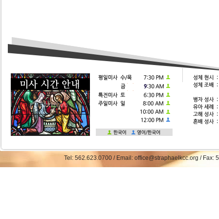
Tel: 562.623.0700 / Email: office@straphaelkcc.org / Fax