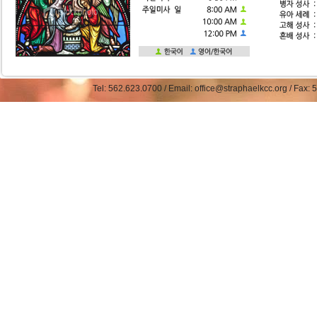
Tel: 562.623.0700 / Email: office@straphaelkcc.org / Fax