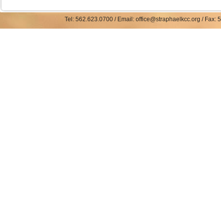
Tel: 562.623.0700 / Email: office@straphaelkcc.org / Fax