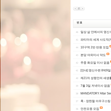
일상 삶 안에서의 영신수
46
파티마의 세계 사도직(
45
10구역 2반 반원 모집
44
본당 야외미사 약도
43
주중 화요일 미사 없음
42
[안내] 영신수련 8박9
41
제21차 성령안의 새생
40
7월 3일 저녁미사 없음
39
MANDATORY Altar Ser
38
축 - 장한철 아우구스팅
37
안전요원 모집
36