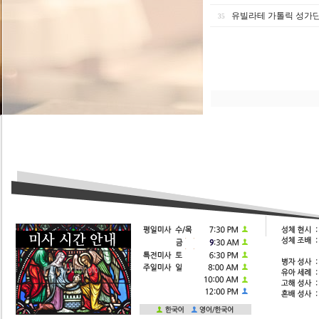
유빌라테 가톨릭 성가
35