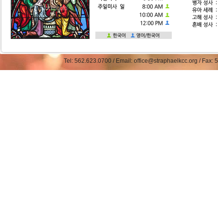
Tel: 562.623.0700 / Email: office@straphaelkcc.org / Fax