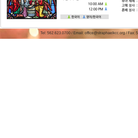
Tel: 562.623.0700 / Email: office@straphaelkcc.org / Fax