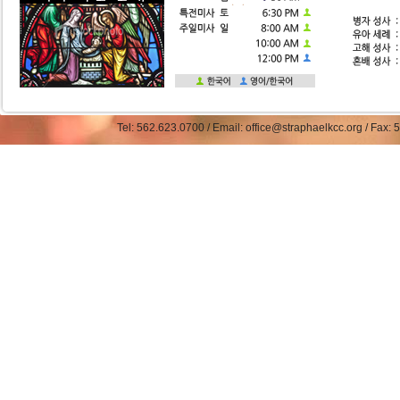
Tel: 562.623.0700 / Email: office@straphaelkcc.org / Fax