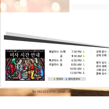
Tel: 562.623.0700 / Email: office@straphaelkcc.org / Fax