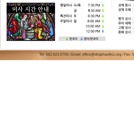
Tel: 562.623.0700 / Email: office@straphaelkcc.org / Fax