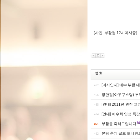
(사진: 부활절 12시미사중)
[미사안내] 예수 부활 
467
장한철(아우구스팅) 부
466
[안내] 2011년 견진 
465
[안내] 예수회 영성 특강
464
부활을 축하드립니다
463
본당 춘계 골프 토너먼
462