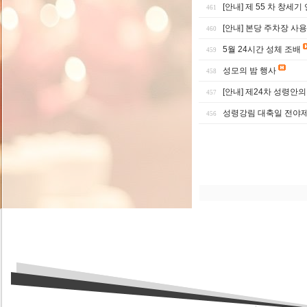
[안내] 제 55 차 창세기
461
[안내] 본당 주차장 사용
460
5월 24시간 성체 조배
459
성모의 밤 행사
458
[안내] 제24차 성령안
457
성령강림 대축일 전야
456