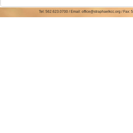
Tel: 562.623.0700 / Email: office@straphaelkcc.org / Fax