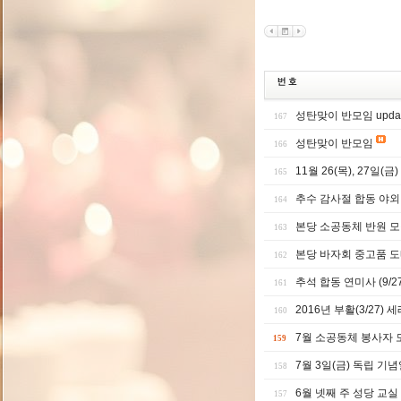
성탄맞이 반모임 upda
167
성탄맞이 반모임
166
11월 26(목), 27일(금
165
추수 감사절 합동 야외
164
본당 소공동체 반원 
163
본당 바자회 중고품 
162
추석 합동 연미사 (9/27
161
2016년 부활(3/27)
160
7월 소공동체 봉사자 
159
7월 3일(금) 독립 기
158
6월 넷째 주 성당 교실
157