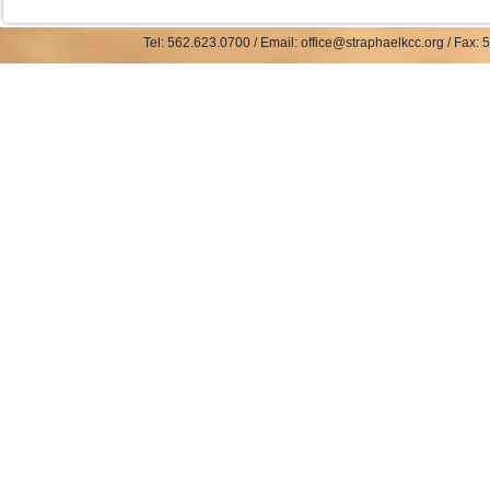
Tel: 562.623.0700 / Email: office@straphaelkcc.org / Fax