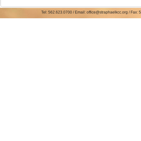
Tel: 562.623.0700 / Email: office@straphaelkcc.org / Fax