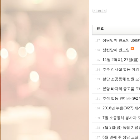
성탄맞이 반모임 updat
167
성탄맞이 반모임
166
11월 26(목), 27일(금
165
추수 감사절 합동 야외
164
본당 소공동체 반원 모
163
본당 바자회 중고품 
162
추석 합동 연미사 (9/27/
161
2016년 부활(3/27)
160
7월 소공동체 봉사자 
159
7월 3일(금) 독립 기
158
6월 넷째 주 성당 교실
157