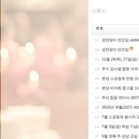
성탄맞이 반모임 updat
167
성탄맞이 반모임
166
11월 26(목), 27일(금
165
추수 감사절 합동 야외
164
본당 소공동체 반원 모
163
본당 바자회 중고품 
162
추석 합동 연미사 (9/27/
161
2016년 부활(3/27)
160
7월 소공동체 봉사자 
159
7월 3일(금) 독립 기
158
6월 넷째 주 성당 교실
157