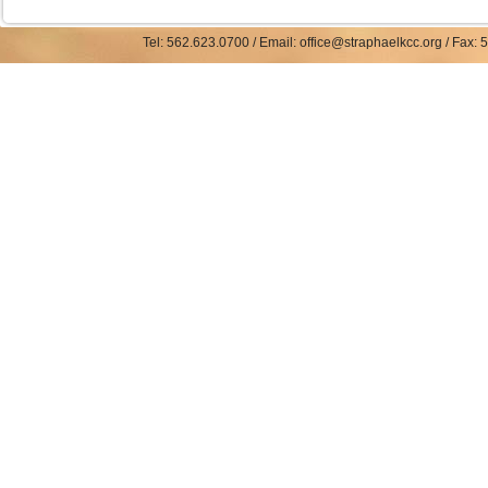
Tel: 562.623.0700 / Email: office@straphaelkcc.org / Fax