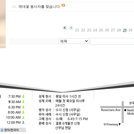
제대꽃 봉사자를 찾습니다.
132
21
22
23
24
25
26
27
28
29
30