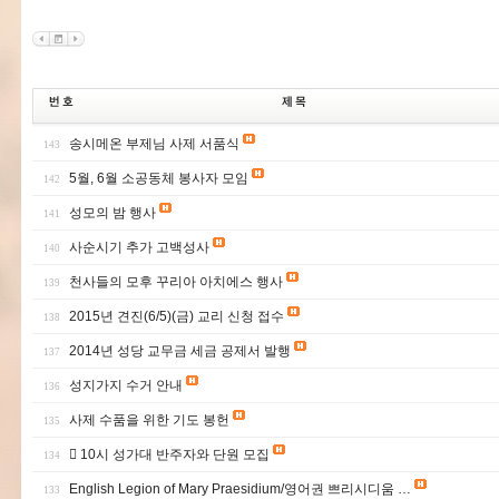
송시메온 부제님 사제 서품식
143
5월, 6월 소공동체 봉사자 모임
142
성모의 밤 행사
141
사순시기 추가 고백성사
140
천사들의 모후 꾸리아 아치에스 행사
139
2015년 견진(6/5)(금) 교리 신청 접수
138
2014년 성당 교무금 세금 공제서 발행
137
성지가지 수거 안내
136
사제 수품을 위한 기도 봉헌
135
 10시 성가대 반주자와 단원 모집
134
English Legion of Mary Praesidium/영어권 쁘리시디움 …
133