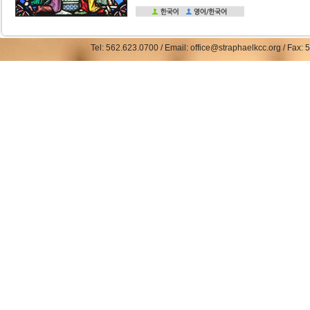
Tel: 562.623.0700 / Email: office@straphaelkcc.org / Fax