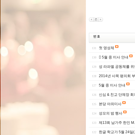
첫 영성체
131
 5월 중 미사 안내
130
성 라파엘 공동체를 위
129
2014년 사목 평의회 
128
5월 중 미사 안내
127
신심 & 친교 단체장 회
126
본당 야외미사
125
성모의 밤 행사
124
제13회 남가주 한인 M
123
한글 학교가 5월 24일(
122